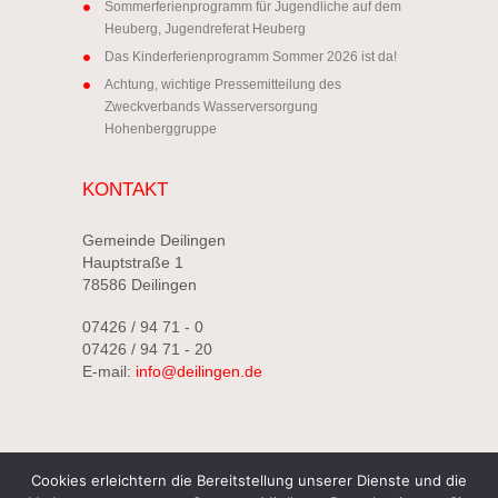
Sommerferienprogramm für Jugendliche auf dem
Heuberg, Jugendreferat Heuberg
Das Kinderferienprogramm Sommer 2026 ist da!
Achtung, wichtige Pressemitteilung des
Zweckverbands Wasserversorgung
Hohenberggruppe
KONTAKT
Gemeinde Deilingen
Hauptstraße 1
78586 Deilingen
07426 / 94 71 - 0
07426 / 94 71 - 20
E-mail:
info@deilingen.de
Cookies erleichtern die Bereitstellung unserer Dienste und die
Gemeinde Deilingen