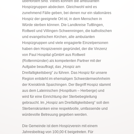
überfordert sind. Vieles können die ambulanten
Hospizgruppen abdecken. Gleichwohl wird es
zunehmend Fälle geben, bei denen nur ein stationäres
Hospiz der geeignete Ort ist, in dem Menschen in
Würde sterben können. Die Landkreise Tuttlingen,
Rottweil und Villingen-Schwenningen, die katholischen
und evangelischen Kirchen, alle ambulanten
Hospizgruppen und viele engagierte Einzelpersonen
haben den Hospizverein gegründet, der die Vinzenz
von Paul Hospital gGmbH aus Rottweil
(Rottenmünster) als kompetenten Partner mit der
Aufgabe beauftragt, das „Hospiz am
Dreifaltigkeitsberg“ zu führen. Das Hospiz für unsere
Region entsteht im ehemaligen Schwesternwohnheim
der Kreisklinik Spaichingen. Der Begriff Hospiz stammt
aus dem Lateinischen (Hospitium – Herberge) und
wird für eine Einrichtung der Sterbebegleitung
gebraucht. Im „Hospiz am Dreifaltigkeitsberg“ soll den
Sterbenskranken eine respektvolle, umfassende und
würdevolle Betreuung gegeben werden.
Die Gemeinde ist dem Hospizverein mit einem
Jahresbeitrag von 100,00 € beigetreten. Für