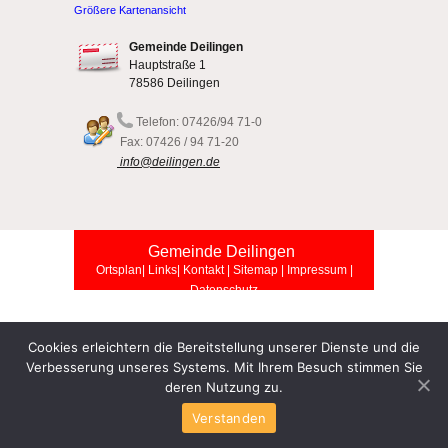
Größere Kartenansicht
Gemeinde Deilingen
Hauptstraße 1
78586 Deilingen
Telefon: 07426/94 71-0
Fax: 07426 / 94 71-20
info@deilingen.de
Gemeinde Deilingen
Ortsplan
| Links
| Kontakt
| Sitemap
| Impressum
|
Datenschutz
Cookies erleichtern die Bereitstellung unserer Dienste und die
Verbesserung unseres Systems. Mit Ihrem Besuch stimmen Sie
deren Nutzung zu.
Verstanden