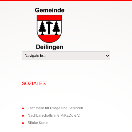
SOZIALES
Fachstelle für Pflege und Senioren
Nachbarschaftshilfe MiKaDo e.V.
Stärke Kurse