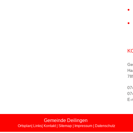
K
Ge
Ha
78
07
07
E-
Gemeinde Deilingen
Ortsplan
| Links
| Kontakt
| Sitemap
| Impressum
| Datenschutz