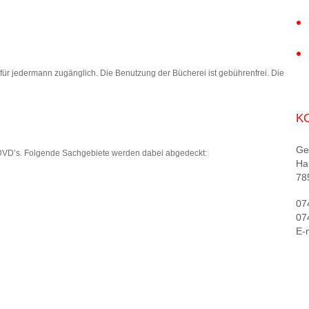
t für jedermann zugänglich. Die Benutzung der Bücherei ist gebührenfrei. Die
K
Ge
DVD’s. Folgende Sachgebiete werden dabei abgedeckt:
Ha
78
07
07
E-