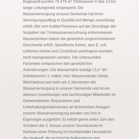
Insgesamt wurden 76.478 m³ Trinkwasser in das 13 km
lange Leitungsnetz eingespeist. Die
Wasserversorgung unserer Gemeinde hat ihren
Versorgungsauftrag in Qualität und Menge zuverlässig
erfüllt. Alle vom Institut Fresenius auf der Grundlage der
Vorgaben der Trinkwasserverordnung entnommenen
Wasserproben haben die gesetzlich vorgeschriebenen
Grenzwerte erfüllt. Spezifische Keime, also E. coli,
coliforme Keime und Clostridium perfringens konnten
nicht nachgewiesen werden. Die untersuchten
Parameter entsprachen den gesetzlichen
Anforderungen. Die Wasserhärte beträgt 13,4 °dH
(Härtebereich 3, mittel). Herr Wassermeister Stefan
Weiß betreut seit mehr als 3 Jahrzenten die
Wasserversorgung in unserer Gemeinde und ist ein
überaus zuverlässiger und sachkundiger Mitarbeiter im
Gemeindeteam. Reparaturen und
Unterhaltungsmaßnahmen an technischen Anlagen
unserer Wasserversorgung werden von ihm in
Eigenregie ausgeführt. Er erklärt gerne jedes Jahr den
Schülern der 3. Klasse unserer Grundschule im
Rahmen einer Führung im Hochbehälter Hesselbohl
die Herkunft, die technische Aufbereitung und