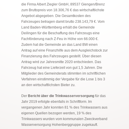
die Firma Albert Ziegler GmbH, 89537 Giengen/Brenz
zum Bruttopreis von 18.306,76 € das wirtschaftlichste
Angebot abgegeben. Die Gesamtkosten des
Fahrzeuges betragen damit brutto 238.143,79 €. Vom
Land Baden-Württemberg erhält die Gemeinde
Deilingen für die Beschaffung des Fahrzeugs eine
Fachförderung nach Z-Feu in Höhe von 66.000 €.
Zudem hat die Gemeinde an das Land BW einen
Antrag auf eine Finanzhilfe aus dem Ausgleichstock zur
Finanzierung des Fahrzeuges gestellt. Über diesen
Antrag wird zur Jahresmitte 2020 entschieden. Das
Fahrzeug hat eine Lieferzeit von gut 1,5 Jahren. Die
Mitglieder des Gemeinderats stimmten im schriftlichen
Verfahren einstimmig der Vergabe für die Lose 1 bis 3
an den wirtschaftlichsten Bieter zu.
Der
Bericht über die Trinkwasserversorgung
für das
Jahr 2019 erfolgte ebenfalls in Schriftform. Im
vergangenen Jahr konnten 81 % des Trinkwassers aus
eigenen Quellen bezogen werden, 19 % des
Trinkwassers wurden vom kommunalen Zweckverband
Wasserversorgung Hohenberggruppe zugekauft.