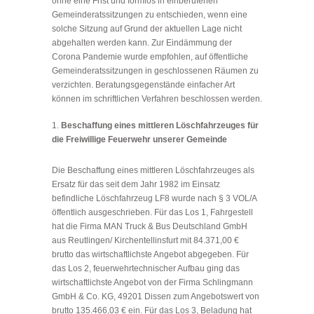
ohne eine Frist und formlos in einberufenen
Gemeinderatssitzungen zu entschieden, wenn eine
solche Sitzung auf Grund der aktuellen Lage nicht
abgehalten werden kann. Zur Eindämmung der
Corona Pandemie wurde empfohlen, auf öffentliche
Gemeinderatssitzungen in geschlossenen Räumen zu
verzichten. Beratungsgegenstände einfacher Art
können im schriftlichen Verfahren beschlossen werden.
Beschaffung eines mittleren Löschfahrzeuges für
die Freiwillige Feuerwehr unserer Gemeinde
Die Beschaffung eines mittleren Löschfahrzeuges als
Ersatz für das seit dem Jahr 1982 im Einsatz
befindliche Löschfahrzeug LF8 wurde nach § 3 VOL/A
öffentlich ausgeschrieben. Für das Los 1, Fahrgestell
hat die Firma MAN Truck & Bus Deutschland GmbH
aus Reutlingen/ Kirchentellinsfurt mit 84.371,00 €
brutto das wirtschaftlichste Angebot abgegeben. Für
das Los 2, feuerwehrtechnischer Aufbau ging das
wirtschaftlichste Angebot von der Firma Schlingmann
GmbH & Co. KG, 49201 Dissen zum Angebotswert von
brutto 135.466,03 € ein. Für das Los 3, Beladung hat