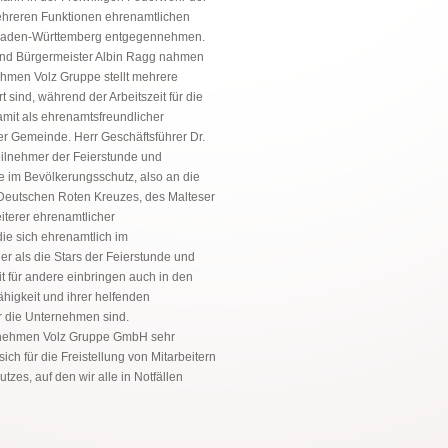
ehreren Funktionen ehrenamtlichen
s Baden-Württemberg entgegennehmen.
d Bürgermeister Albin Ragg nahmen
ehmen Volz Gruppe stellt mehrere
t sind, während der Arbeitszeit für die
amit als ehrenamtsfreundlicher
r Gemeinde. Herr Geschäftsführer Dr.
Teilnehmer der Feierstunde und
e im Bevölkerungsschutz, also an die
s Deutschen Roten Kreuzes, des Malteser
iterer ehrenamtlicher
ie sich ehrenamtlich im
r als die Stars der Feierstunde und
it für andere einbringen auch in den
ähigkeit und ihrer helfenden
ür die Unternehmen sind.
ernehmen Volz Gruppe GmbH sehr
ch für die Freistellung von Mitarbeitern
tzes, auf den wir alle in Notfällen