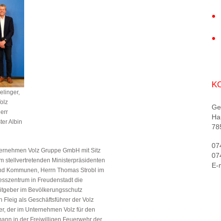
K
elinger,
olz
Ge
err
Ha
er Albin
78
07
ernehmen Volz Gruppe GmbH mit Sitz
07
m stellvertretenden Ministerpräsidenten
E-
g und Kommunen, Herrn Thomas Strobl im
sszentrum in Freudenstadt die
itgeber im Bevölkerungsschutz
h Fleig als Geschäftsführer der Volz
er, der im Unternehmen Volz für den
ann in der Freiwilligen Feuerwehr der