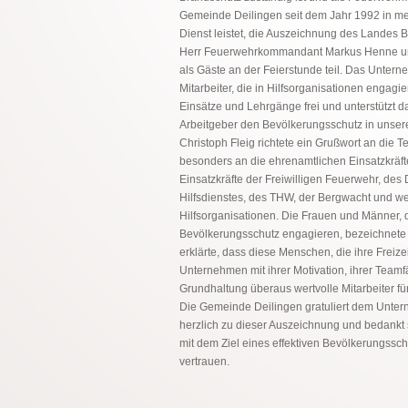
Gemeinde Deilingen seit dem Jahr 1992 in m
Dienst leistet, die Auszeichnung des Lande
Herr Feuerwehrkommandant Markus Henne un
als Gäste an der Feierstunde teil. Das Untern
Mitarbeiter, die in Hilfsorganisationen engagier
Einsätze und Lehrgänge frei und unterstützt d
Arbeitgeber den Bevölkerungsschutz in unsere
Christoph Fleig richtete ein Grußwort an die 
besonders an die ehrenamtlichen Einsatzkräft
Einsatzkräfte der Freiwilligen Feuerwehr, de
Hilfsdienstes, des THW, der Bergwacht und we
Hilfsorganisationen. Die Frauen und Männer, d
Bevölkerungsschutz engagieren, bezeichnete e
erklärte, dass diese Menschen, die ihre Freize
Unternehmen mit ihrer Motivation, ihrer Teamf
Grundhaltung überaus wertvolle Mitarbeiter f
Die Gemeinde Deilingen gratuliert dem Unt
herzlich zu dieser Auszeichnung und bedankt si
mit dem Ziel eines effektiven Bevölkerungsschu
vertrauen.